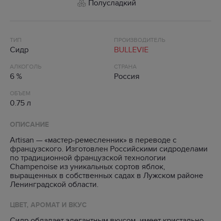
Полусладкий
ТИП
ПРОИЗВОДИТЕЛЬ
Сидр
BULLEVIE
АЛКОГОЛЬ
СТРАНА
6 %
Россия
ОБЪЕМ
0.75 л
ОПИСАНИЕ
Artisan — «мастер-ремесленник» в переводе с
французского. Изготовлен Российскими сидроделами
по традиционной французской технологии
Champenoise из уникальных сортов яблок,
выращенных в собственных садах в Лужском районе
Ленинградской области.
ЦВЕТ, АРОМАТ И ВКУС
Сидр обладает элегантным вкусом, имеет кристально