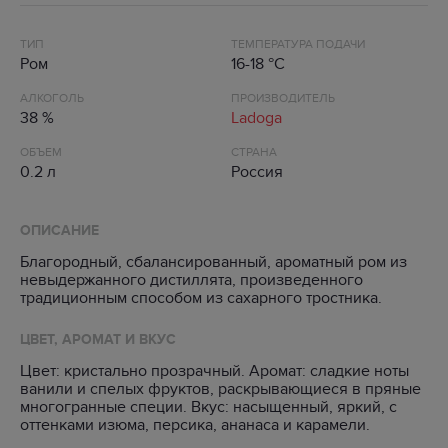
ТИП
ТЕМПЕРАТУРА ПОДАЧИ
Ром
16-18 °C
АЛКОГОЛЬ
ПРОИЗВОДИТЕЛЬ
38 %
Ladoga
ОБЪЕМ
СТРАНА
0.2 л
Россия
ОПИСАНИЕ
Благородный, сбалансированный, ароматный ром из
невыдержанного дистиллята, произведенного
традиционным способом из сахарного тростника.
ЦВЕТ, АРОМАТ И ВКУС
Цвет: кристально прозрачный. Аромат: сладкие ноты
ванили и спелых фруктов, раскрывающиеся в пряные
многогранные специи. Вкус: насыщенный, яркий, с
оттенками изюма, персика, ананаса и карамели.