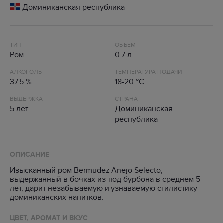
Доминиканская республика
ТИП
ОБЪЕМ
Ром
0.7 л
АЛКОГОЛЬ
ТЕМПЕРАТУРА ПОДАЧИ
37.5 %
18-20 °C
ВЫДЕРЖКА
СТРАНА
5 лет
Доминиканская
республика
ОПИСАНИЕ
Изысканный ром Bermudez Anejo Selecto,
выдержанный в бочках из-под бурбона в среднем 5
лет, дарит незабываемую и узнаваемую стилистику
доминиканских напитков.
ЦВЕТ, АРОМАТ И ВКУС