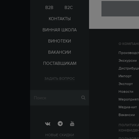
ЭЛЬ-САЛЬВАДОР
ЦАРСКАЯ
B2B
B2C
КОНТАКТЫ
ВИННАЯ ШКОЛА
ВИНОТЕКИ
О КОМПАН
СТРАНА
ВАКАНСИИ
АРМЕНИЯ
Производс
ВЫДЕРЖКА
РОССИЯ
Экскурсии
ПОСТАВЩИКАМ
ЧЕХИЯ
ДО 5 ЛЕТ
Дистрибуц
ОТ 5 ДО 10 ЛЕТ
Импорт
ЗАДАТЬ ВОПРОС
ОТ 10 ДО 15 ЛЕТ
Экспорт
ОТ 15 ДО 20 ЛЕТ
Новости
Мероприят
Медиа-кит
Вакансии
ПОЛИТИК
КОНФИДЕ
НОВЫЕ СКИДКИ
ПОЛЬЗОВА