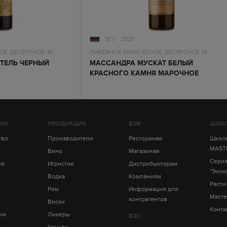
ЗГУ
2021
ОЕ
ДЕСЕРТНОЕ
16
ЛИКЕРНОЕ ВИНО
БЕЛОЕ
ДЕСЕРТНОЕ
13
ТЕЛЬ ЧЕРНЫЙ
МАССАНДРА МУСКАТ БЕЛЫЙ
КРАСНОГО КАМНЯ МАРОЧНОЕ
ИИ
ПРОДУКЦИЯ
B2B
ШКОЛ
тво
Производители
Ресторанам
Школа
MAST
Вино
Магазинам
Серия
ия
Игристое
Дистрибьюторам
"Энок
Водка
Компаниям
Распи
Ром
Информация для
Масте
контрагентов
Виски
Конта
ия
Ликеры
B2C
Коньяк