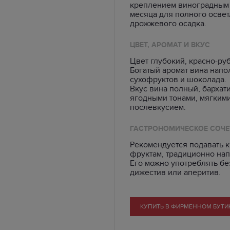
креплением виноградным с
месяца для полного осве
дрожжевого осадка.
ЦВЕТ, АРОМАТ И ВКУС
Цвет глубокий, красно-ру
Богатый аромат вина нап
сухофруктов и шоколада.
Вкус вина полный, бархат
ягодными тонами, мягким
послевкусием.
ГАСТРОНОМИЧЕСКОЕ СОЧЕ
Рекомендуется подавать к
фруктам, традиционно нап
Его можно употреблять бе
дижестив или аперитив.
КУПИТЬ В ФИРМЕННОМ БУТИ