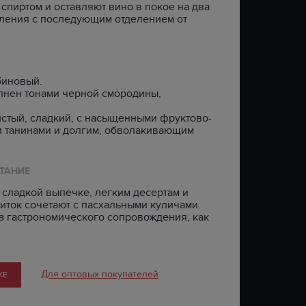
пиртом и оставляют вино в покое на два
тления с последующим отделением от
биновый.
олнен тонами черной смородины,
истый, сладкий, с насыщенными фруктово-
и танинами и долгим, обволакивающим
ТАНИЕ
 сладкой выпечке, легким десертам и
иток сочетают с пасхальными куличами.
з гастрономического сопровождения, как
Для оптовых покупателей
КЕ