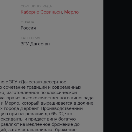
Ь
ЦАРЬ ИВАН ГРОЗНЫЙ
SAINT JAMES
ЛИВАН
CARRYGREEN
СОРТ ВИНОГРАДА
Каберне Совиньон
,
Мерло
РОМАНОВ
VIEJO DE CALDAS
НОВАЯ ЗЕЛАНДИЯ
CLIGAN
XO
ХОРТА
LA CRIOLLA
ПОРТУГАЛИЯ
КРУТОЯР
СТРАНА
Россия
МОРОША
АРМАТОР
РОССИЯ
FOWLER’S
ЗЕРНО
BELIZEAN BLUE
ФРАНЦИЯ
GREY GLEN
КАТЕГОРИЯ
327 XO
ЧИЛИ
HIGHGARDEN
ЗГУ Дагестан
LAZY DODO
ЮЖНАЯ АФРИКА
TAVERN HOUND
ТИП
ТИП
AGRICOLE
BLENDED
FLAVOURED
BLENDED MALT
SPICED
SINGLE GRAIN
о с ЗГУ «Дагестан» десертное
о сочетание традиций и современных
SINGLE MALT
но, изготовленное по классической
BOURBON
 кагора из высококачественного винограда
GRAIN
 и Мерло, который выращивается в долине
ях города Дербент. Производственный
ию при нагревании до 65 °C, что
оксиданты и придаёт вину богатую
тправляют на медленное брожение до
ий, затем останавливают брожение