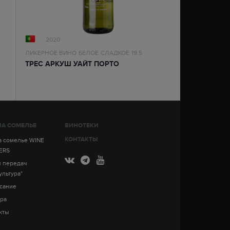
2020
ЛИКЕРНОЕ ВИНО
БЕЛОЕ
СЛАДКОЕ
19.5
ТРЕС АРКУШ УАЙТ ПОРТО
А СОМЕЛЬЕ
ВИНОТЕКИ
КОНТАКТЫ
 сомелье WINE
ERS
 передач
ультура"
сание
ра
кты