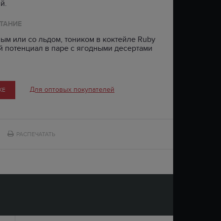
й.
ТАНИЕ
м или со льдом, тоником в коктейле Ruby
ой потенциал в паре с ягодными десертами
Для оптовых покупателей
КЕ
РАСПЕЧАТАТЬ