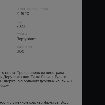
Ь
ЦАРЬ ИВАН ГРОЗНЫЙ
SAINT JAMES
ЛИВАН
CARRYGREEN
ТЕМПЕРАТУРА ПОДАЧИ
РОМАНОВ
VIEJO DE CALDAS
НОВАЯ ЗЕЛАНДИЯ
CLIGAN
XO
14-16 °C
ХОРТА
LA CRIOLLA
ПОРТУГАЛИЯ
КРУТОЯР
ГОД
МОРОША
АРМАТОР
РОССИЯ
FOWLER’S
2022
ЗЕРНО
BELIZEAN BLUE
ФРАНЦИЯ
GREY GLEN
327 XO
ЧИЛИ
HIGHGARDEN
СТРАНА
Португалия
LAZY DODO
ЮЖНАЯ АФРИКА
TAVERN HOUND
ТИП
ТИП
КАТЕГОРИЯ
DOC
AGRICOLE
BLENDED
FLAVOURED
BLENDED MALT
SPICED
SINGLE GRAIN
SINGLE MALT
го цвета. Произведено из винограда
BOURBON
ы Дору таких как: Тинто Рориш, Турига
 Выдержано в больших дубовых чанах 2-3
GRAIN
родом
ости с оттенком красных фруктов. Вкус