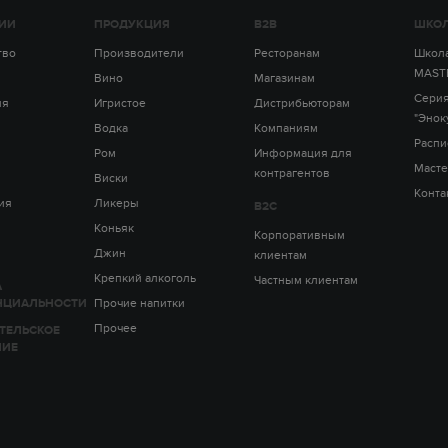
ИИ
ПРОДУКЦИЯ
B2B
ШКОЛ
тво
Производители
Ресторанам
Школа
MAST
Вино
Магазинам
Серия
ия
Игристое
Дистрибьюторам
"Энок
Водка
Компаниям
Распи
Ром
Информация для
Масте
контрагентов
Виски
Конта
ия
Ликеры
B2C
Коньяк
Корпоративным
Джин
клиентам
Крепкий алкоголь
Частным клиентам
А
НЦИАЛЬНОСТИ
Прочие напитки
Прочее
ТЕЛЬСКОЕ
НИЕ