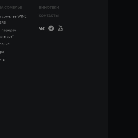
А СОМЕЛЬЕ
ВИНОТЕКИ
КОНТАКТЫ
 сомелье WINE
ERS
 передач
ультура"
сание
ра
кты