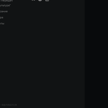
 передач
ультура"
сание
ра
кты
е являются