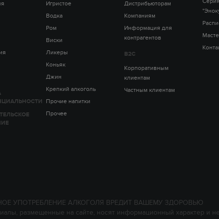
Серия
ия
Игристое
Дистрибьюторам
"Энок
Водка
Компаниям
Распи
Ром
Информация для
Масте
контрагентов
Виски
Конта
ия
Ликеры
B2C
Коньяк
Корпоративным
Джин
клиентам
Крепкий алкоголь
Частным клиентам
А
НЦИАЛЬНОСТИ
Прочие напитки
Прочее
ТЕЛЬСКОЕ
НИЕ
НОЕ УПОТРЕБЛЕНИЕ АЛКОГОЛЯ ВРЕДИТ ВАШЕМУ ЗДОРОВЬЮ
иалы, размещенные на сайте, носят информационный характер и н