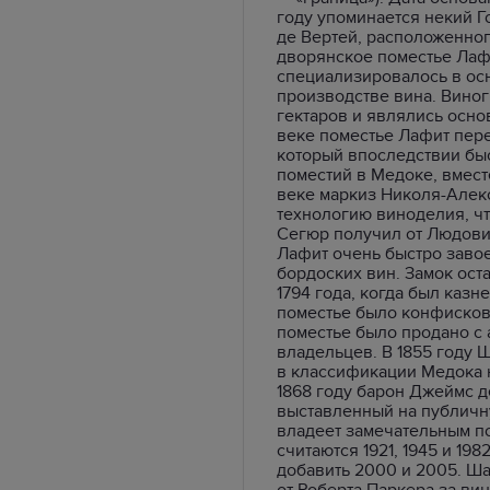
году упоминается некий Г
де Вертей, расположенног
дворянское поместье Лафи
специализировалось в о
производстве вина. Виног
гектаров и являлись осно
веке поместье Лафит пере
который впоследствии бы
поместий в Медоке, вместе
веке маркиз Николя-Алек
технологию виноделия, чт
Сегюр получил от Людови
Лафит очень быстро заво
бордоских вин. Замок ост
1794 года, когда был казн
поместье было конфисков
поместье было продано с 
владельцев. В 1855 году 
в классификации Медока н
1868 году барон Джеймс д
выставленный на публичн
владеет замечательным п
считаются 1921, 1945 и 19
добавить 2000 и 2005. Ш
от Роберта Паркера за вин