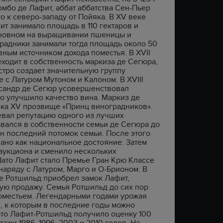
омбо де Лафит, аббат аббатства Сен-Пьер
о к северо-западу от Пойяка. В XV веке
т занимало площадь в 110 гектаров и
сновном на выращивании пшеницы и
радники занимали тогда площадь около 50
вным источником дохода поместья. В XVII
ходит в собственность маркиза де Cегюра,
стро создает значительную группу
 с Латуром Мутоном и Калоном. В XVIII
сандр де Сегюр усовершенствовал
о улучшило качество вина. Маркиз де
ка XV прозвище «Принц виноградников».
евал репутацию одного из лучших
авался в собственности семьи де Cегюра до
ен последний потомок семьи. После этого
ано как национальное достояние. Затем
аукциона и сменило нескольких
Шато Лафит стало Премье Гран Крю Классе
аряду с Латуром, Марго и О-Брионом. В
е Ротшильд приобрел замок Лафит,
ую продажу. Семья Ротшильд до сих пор
оместьем. Легендарными годами урожая
82, к которым в последние годы можно
ато Лафит-Ротшильд получило оценку 100
тажи 1986, 1996, 2003 и 2010 годов. На