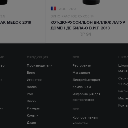
AOC
2013
13.5
ВИНО
КРАСНОЕ
СУХОЕ
14
АК МЕДОК 2019
КОТ-ДЮ-РУССИЛЬОН ВИЛЛЯЖ ЛАТУР
ДОМЕН ДЕ БИЛА-О В.И.Т. 2013
RP 94
ИИ
ПРОДУКЦИЯ
B2B
ШКОЛ
тво
Производители
Ресторанам
Школа
MAST
Вино
Магазинам
Серия
ия
Игристое
Дистрибьюторам
"Энок
Водка
Компаниям
Распи
Ром
Информация для
Масте
контрагентов
Виски
Конта
ия
Ликеры
B2C
Коньяк
Корпоративным
Джин
клиентам