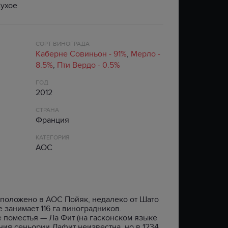
ухое
Ь
ЦАРЬ ИВАН ГРОЗНЫЙ
SAINT JAMES
ЛИВАН
CARRYGREEN
РОМАНОВ
VIEJO DE CALDAS
НОВАЯ ЗЕЛАНДИЯ
CLIGAN
XO
ХОРТА
LA CRIOLLA
ПОРТУГАЛИЯ
КРУТОЯР
СОРТ ВИНОГРАДА
МОРОША
АРМАТОР
РОССИЯ
FOWLER’S
Каберне Совиньон - 91%
,
Мерло -
ЗЕРНО
BELIZEAN BLUE
ФРАНЦИЯ
GREY GLEN
8.5%
,
Пти Вердо - 0.5%
327 XO
ЧИЛИ
HIGHGARDEN
ГОД
LAZY DODO
ЮЖНАЯ АФРИКА
TAVERN HOUND
2012
ТИП
ТИП
СТРАНА
AGRICOLE
BLENDED
Франция
FLAVOURED
BLENDED MALT
SPICED
КАТЕГОРИЯ
SINGLE GRAIN
AOC
SINGLE MALT
BOURBON
GRAIN
положено в AOC Пойяк, недалеко от Шато
 занимает 116 га виноградников.
 поместья — Ла Фит (на гасконском языке
ния сеньории Лафит неизвестна, но в 1234