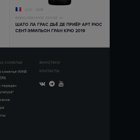
AOC
2019
ВИНО
КРАСНОЕ
СУХОЕ
14
ШАТО ЛА ГРАС ДЬЁ ДЕ ПРИЁР АРТ РЮС
СЕНТ-ЭМИЛЬОН ГРАН КРЮ 2019
(ДЕР.ЯЩ. КОРХ6)
А СОМЕЛЬЕ
ВИНОТЕКИ
КОНТАКТЫ
 сомелье WINE
ERS
 передач
ультура"
сание
ра
кты