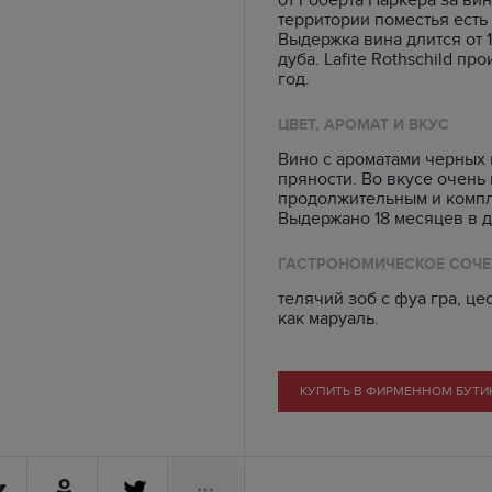
территории поместья есть
Выдержка вина длится от 1
дуба. Lafite Rothschild п
год.
ЦВЕТ, АРОМАТ И ВКУС
Вино с ароматами черных 
пряности. Во вкусе очень
продолжительным и комп
Выдержано 18 месяцев в д
ГАСТРОНОМИЧЕСКОЕ СОЧЕ
телячий зоб с фуа гра, ц
как маруаль.
КУПИТЬ В ФИРМЕННОМ БУТИ