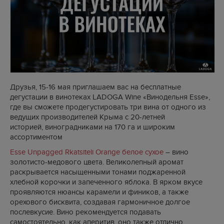
Друзья, 15-16 мая
приглашаем вас на бесплатные
дегустации в винотеках LADOGA Wine «
Винодельня Esse»,
где вы сможете продегустировать три вина от
одного из
ведущих производителей Крыма с 20-летней
историей, виноградниками на 170 га и широким
ассортиментом
Esse Unpagged Rkatsiteli Orange белое сухое
– вино
золотисто-медового цвета. Великолепный аромат
раскрывается насыщенными тонами поджаренной
хлебной корочки и запеченного яблока. В ярком вкусе
проявляются нюансы карамели и фиников, а также
орехового бисквита, создавая гармоничное долгое
послевкусие. Вино рекомендуется подавать
самостоятельно, как аперитив, оно также отлично