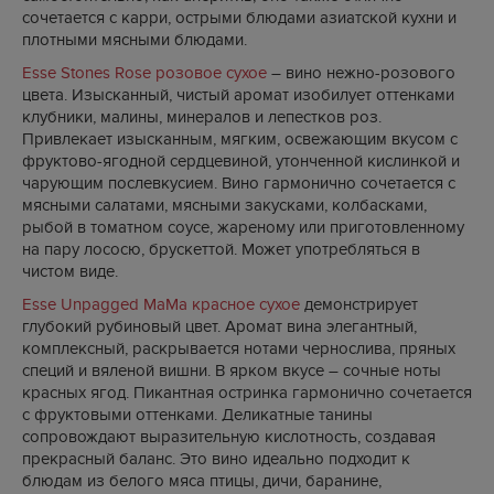
сочетается с карри, острыми блюдами азиатской кухни и
плотными мясными блюдами.
Esse Stones Rose розовое сухое
– вино нежно-розового
цвета. Изысканный, чистый аромат изобилует оттенками
клубники, малины, минералов и лепестков роз.
Привлекает изысканным, мягким, освежающим вкусом с
фруктово-ягодной сердцевиной, утонченной кислинкой и
чарующим послевкусием. Вино гармонично сочетается с
мясными салатами, мясными закусками, колбасками,
рыбой в томатном соусе, жареному или приготовленному
на пару лососю, брускеттой. Может употребляться в
чистом виде.
Esse Unpagged MaMa красное сухое
демонстрирует
глубокий рубиновый цвет. Аромат вина элегантный,
комплексный, раскрывается нотами чернослива, пряных
специй и вяленой вишни. В ярком вкусе – сочные ноты
красных ягод. Пикантная остринка гармонично сочетается
с фруктовыми оттенками. Деликатные танины
сопровождают выразительную кислотность, создавая
прекрасный баланс. Это вино идеально подходит к
блюдам из белого мяса птицы, дичи, баранине,