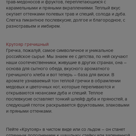
трав-медоносов и фруктов, переплетающихся с
карамельными и пряными вкраплениями. Теплый вкус
окутает оттенками полевых трав и специй, солода и дуба.
Слегка пикантное послевкусие, долгое и благородное, с
разнотравьем и имбирем.
Крутояр гречишный
Гречка, пожалуй, самое символичное и уникальное
российское сырье. Мы знаем ее с детства, по ней скучают
наши соотечественники, живущие в других странах, она –
основа для сытного обеда, вкусного ароматного
гречишного хлеба и вот теперь – база для виски. В
аромате узнаваемый тон теплой гречки в обрамлении
медовых и цветочных нот, которые переливаются и
открываются нюансами дуба и специй. Теплое
послевкусие оставляет тонкий шлейф дуба и пряностей, а
следующий глоток раскрывается фруктовыми, злаковыми
и пряными оттенками.
Пейте «Крутояр» в чистом виде или со льдом – он станет
отличным дополнением к шашлыку, стейку или запеченной