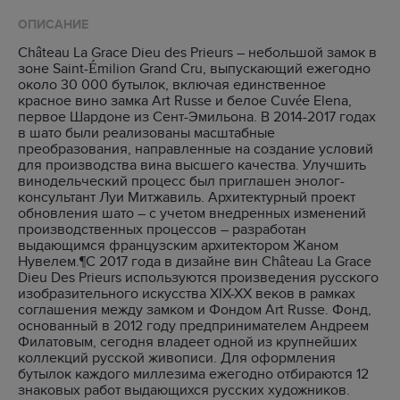
ОПИСАНИЕ
Château La Grace Dieu des Prieurs – небольшой замок в
зоне Saint-Émilion Grand Cru, выпускающий ежегодно
около 30 000 бутылок, включая единственное
красное вино замка Art Russe и белое Cuvée Elena,
первое Шардоне из Сент-Эмильона. В 2014-2017 годах
в шато были реализованы масштабные
преобразования, направленные на создание условий
для производства вина высшего качества. Улучшить
винодельческий процесс был приглашен энолог-
консультант Луи Митжавиль. Архитектурный проект
обновления шато – с учетом внедренных изменений
производственных процессов – разработан
выдающимся французским архитектором Жаном
Нувелем.¶С 2017 года в дизайне вин Château La Grace
Dieu Des Prieurs используются произведения русского
изобразительного искусства ХIХ-ХХ веков в рамках
соглашения между замком и Фондом Art Russe. Фонд,
основанный в 2012 году предпринимателем Андреем
Филатовым, сегодня владеет одной из крупнейших
коллекций русской живописи. Для оформления
бутылок каждого миллезима ежегодно отбираются 12
знаковых работ выдающихся русских художников.