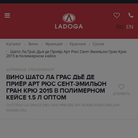
RU
EN
Каталог
Вино
Франция
Красное
Сухое
Шато Ла Грас Дьё де Приёр Арт Рюс Сент-Эмильон Гран Крю
2015 в полимерном кейсе
ШТРИХКОД: 3760307840071
ВИНО ШАТО ЛА ГРАС ДЬЁ ДЕ
ПРИЁР АРТ РЮС СЕНТ-ЭМИЛЬОН
ГРАН КРЮ 2015 В ПОЛИМЕРНОМ
ДОБАВИТЬ
КЕЙСЕ 1.5 Л ОПТОМ
CHÂTEAU LA GRACE DIEU DES PRIEURS ART RUSSE SAINT-EMILION
GRAND CRU