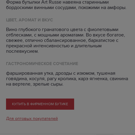
Форма бутылки Art Russe навеяна старинными
бордоскими винными сосудами, похожими на амфоры.
ЦВЕТ, АРОМАТ И ВКУС
Вино глубокого гранатового цвета с фиолетовыми
отблесками, с мощными ароматами. Во вкусе богатое,
свежее, отлично сбалансированное, бархатистое с
прекрасной интенсивностью и длительным
послевкусием.
ГАСТРОНОМИЧЕСКОЕ СОЧЕТАНИЕ
фаршированная утка, дрозды с изюмом, тушеная
говядина, косуля, рагу кролика, карэ ягненка, свинина
на вертеле, зрелые сыры.
КУПИТЬ В ФИРМЕННОМ БУТИКЕ
Для оптовых покупателей