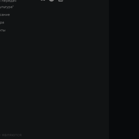
 передач
ультура"
сание
ра
кты
е являются