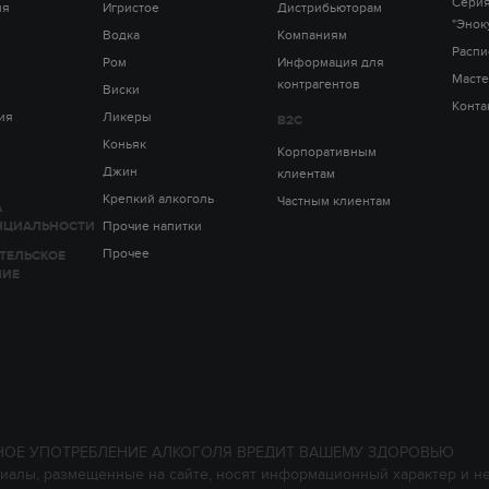
Серия
ия
Игристое
Дистрибьюторам
"Энок
Водка
Компаниям
Распи
Ром
Информация для
Масте
контрагентов
Виски
Конта
ия
Ликеры
B2C
Коньяк
Корпоративным
Джин
клиентам
Крепкий алкоголь
Частным клиентам
А
НЦИАЛЬНОСТИ
Прочие напитки
Прочее
ТЕЛЬСКОЕ
НИЕ
НОЕ УПОТРЕБЛЕНИЕ АЛКОГОЛЯ ВРЕДИТ ВАШЕМУ ЗДОРОВЬЮ
иалы, размещенные на сайте, носят информационный характер и н